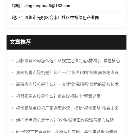
邮箱：dingzonghua6@163.com
地址：深圳市光明区合水口社区中裕绿色产业园
文章推荐
点胶设备公司怎么选？从视觉定位到运动控制，看懂核心
技术才不踩坑
桌面视觉点胶机是什么？一台“长着眼睛”的桌面级精密设
备
高精密点胶机是什么？一文读懂“高精密”背后的硬核技术
机器视觉点胶是什么？给点胶机装上“智慧之眼”
视觉跟随点胶机厂家选型必读：揭秘“视觉跟随”命名由来
与核心选厂指标
螺杆阀点胶机是什么？3分钟读懂工作原理与核心优势
fpc点胶工艺全解析：从原理到应用，柔性电路板为何离