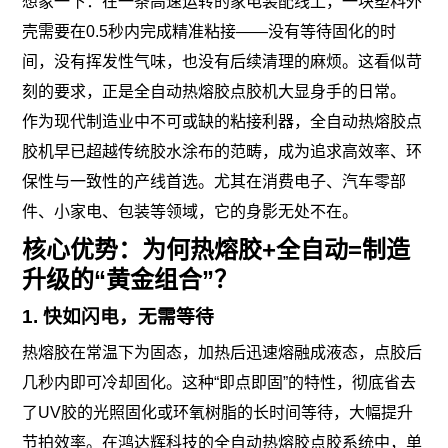
想象一下：在一条高速运转的家电装配线上，一块塑料外
壳需要在0.5秒内完成精准粘接——没有等待固化的时
间，没有挥发性气味，也没有后续清理的麻烦。这看似苛
刻的要求，正是全自动热熔胶点胶机大显身手的日常。
作为现代制造业中不可或缺的粘接利器，全自动热熔胶点
胶机早已超越传统胶水涂布的范畴，成为追求高效率、环
保性与一致性的产线首选。尤其在消费电子、汽车零部
件、小家电、包装等领域，它的身影无处不在。
核心优势：为何热熔胶+全自动=制造
升级的“黄金组合”？
1. 快如闪电，无需等待
热熔胶在常温下为固态，加热后迅速熔融成液态，点胶后
几秒内即可冷却固化。这种“即点即固”的特性，彻底省去
了UV胶的光照固化或环氧树脂的长时间等待，大幅提升
节拍效率。在鸿达辉科技的全自动热熔胶点胶系统中，单