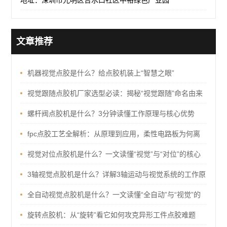
地址：深圳市光明区合水口社区中裕绿色产业园
文章推荐
机器视觉点胶是什么？给点胶机装上“智慧之眼”
视觉跟随点胶机厂家选型必读：揭秘“视觉跟随”命名由来
与核心选厂指标
螺杆阀点胶机是什么？3分钟读懂工作原理与核心优势
fpc点胶工艺全解析：从原理到应用，柔性电路板为何离
不开点胶？
视觉对位点胶机是什么？一文读懂“视觉”与“对位”的核心
逻辑
3轴视觉点胶机是什么？详解3轴运动与视觉系统的工作原
理及优势
全自动视觉点胶机是什么？一文读懂“全自动”与“视觉”的
核心价值
旋转点胶机：从“旋转”看它如何攻克异形工件点胶难题