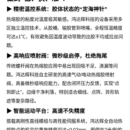
▶ 精密温控系统：胶体状态的“定海神针”
热熔胶的粘度对温度极其敏感。鸿达辉科技的设备采用多
区独立温控技术，从胶桶、输胶管到喷嘴，全程恒温精度
可达±1℃，有效避免因温度波动导致的出胶不均或拉丝问
题。
▶ 高响应喷射阀：微秒级启停，杜绝拖尾
传统螺杆阀在热熔胶应用中易出现回吸不足、滴漏等问
题。鸿达辉科技自主研发的高速气动/电动热熔胶喷射
阀，具备微秒级响应能力，配合闭环压力反馈，实现“点
到即止”，边缘干净利落，特别适合细线、点阵、异形轨
迹等复杂路径。
▶ 智能运动平台：高速不失精度
搭载高刚性直线模组与高性能伺服系统，鸿达辉全自动热
熔胶点胶机定位重复精度可达±0.02mm，即使在2米/秒的