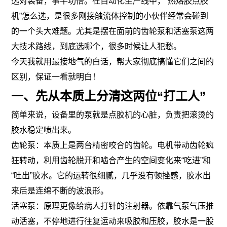
选对装备，事半功倍。在自动化生产线中，“热熔胶点胶
机”怎么选，是很多刚接触流体控制的小伙伴经常会碰到
的一个头大难题。尤其是摆在面前的齿轮泵和活塞泵这两
大技术路线，到底选哪个，很多时候让人犯愁。
今天我就用最接地气的白话，帮大家彻底搞懂它们之间的
区别，保证一看就明白！
一、先从本质上分清这两位“打工人”
简单来说，设备里的泵就是点胶机的心脏，负责把滚烫的
胶水稳定喷出来。
齿轮泵：本质上是两台精密咬合的齿轮。电机带动齿轮疯
狂转动，利用齿轮脱开和啮合产生的空间变化来“吃进”和
“吐出”胶水。它的运转很细腻，几乎没有顿挫感，胶水出
来后是连绵不断的波浪形。
活塞泵：原理更像给病人打针的注射器。依靠气泵气压推
动活塞，不停地进行往复运动来吸胶和压胶，胶水是一股