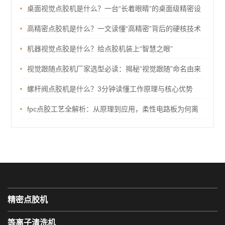
技术才不踩坑
桌面视觉点胶机是什么？一台“长着眼睛”的桌面级精密设
备
高精密点胶机是什么？一文读懂“高精密”背后的硬核技术
机器视觉点胶是什么？给点胶机装上“智慧之眼”
视觉跟随点胶机厂家选型必读：揭秘“视觉跟随”命名由来
与核心选厂指标
螺杆阀点胶机是什么？3分钟读懂工作原理与核心优势
fpc点胶工艺全解析：从原理到应用，柔性电路板为何离
不开点胶？
精密点胶机
等离子清洗机