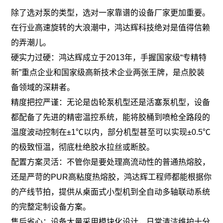
除了选对泵的类型，选对一家靠谱的设备厂家更加重要。
在行业高速旋转的大浪潮中，鸿达辉科技绝对是值得信赖
的弄潮儿。
硬实力过硬：鸿达辉成立于2013年，手握国家级“专精特
新”重点企业和国家级高新技术企业两张王牌，是点胶装
备领域的深耕者。
精度把控严谨：无论是齿轮泵机型还是活塞泵机型，设备
都配备了先进的精密温控系统，能将胶桶到喷枪全路段的
温度波动控制在±1℃以内，部分机型甚至可以实现±0.5℃
的极致恒温，彻底杜绝胶水拉丝或断胶。
配置方案灵活：不管你是要处理高流动性的普通热熔胶，
还是严苛的PUR高粘度热熔胶，鸿达辉工程师都能根据你
的产线节拍，提供从桌面式小型机到全自动多轴联动系统
的完整定制设备方案。
售后省心：设备大量采用模块化设计，日常清洁维护十分