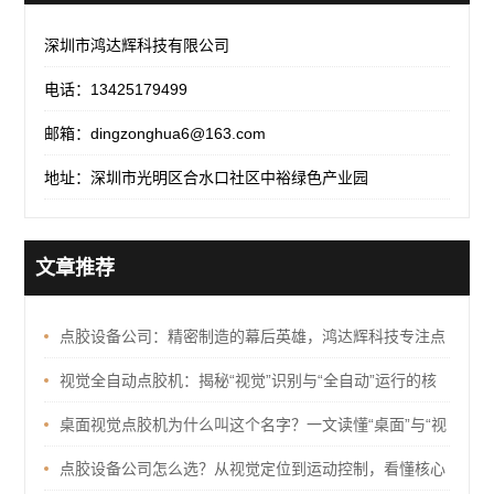
深圳市鸿达辉科技有限公司
电话：13425179499
邮箱：dingzonghua6@163.com
地址：深圳市光明区合水口社区中裕绿色产业园
文章推荐
点胶设备公司：精密制造的幕后英雄，鸿达辉科技专注点
胶自动化十余年
视觉全自动点胶机：揭秘“视觉”识别与“全自动”运行的核
心技术逻辑
桌面视觉点胶机为什么叫这个名字？一文读懂“桌面”与“视
觉”的含义
点胶设备公司怎么选？从视觉定位到运动控制，看懂核心